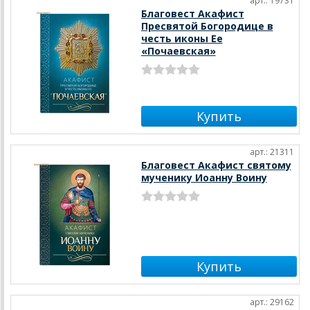
арт.: 19731
Благовест Акафист
Пресвятой Богородице в
честь иконы Ее
«Почаевская»
арт.: 21311
Благовест Акафист святому
мученику Иоанну Воину
арт.: 29162