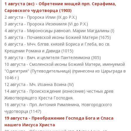
1 августа (вс) - Обретение мощей прп. Серафима,
Саровского чудотворца (1903)
2 августа - Пророка Илии (IX до Р.Х.)
3 августа - Пророка Иезекииля (VI до Р.Х.)
4 августа - Мироносицы равноап. Марии Магдалины (I)
5 августа - Почаевской иконы Божией Матери (1675)
6 августа - Мчч. блгвв. князей Бориса и Глеба, во св.
Крещении Романа и Давида (1015)
9 августа - Вмч. и целителя Пантелеимона (305)
10 августа - Смоленской иконы Божией Матери, именуемой
"Одигитрия" (Путеводительница) (принесена из Царьграда в
1046 г.)
12 августа - Мч. Иоанна Воина (IV)
14 августа - Происхождение (изнесение) честных древ
Животворящего Креста Господня.
16 августа - Прп. Антония Римлянина, Новгородского
чудотворца (1147)
19 августа - Преображение Господа Бога и Спаса
нашего Иисуса Христа