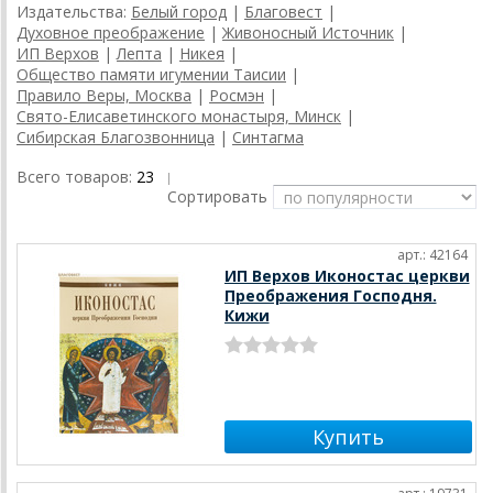
Издательства:
Белый город
|
Благовест
|
Духовное преображение
|
Живоносный Источник
|
ИП Верхов
|
Лепта
|
Никея
|
Общество памяти игумении Таисии
|
Правило Веры, Москва
|
Росмэн
|
Свято-Елисаветинского монастыря, Минск
|
Сибирская Благозвонница
|
Синтагма
Всего товаров:
23
|
Сортировать
арт.: 42164
ИП Верхов Иконостас церкви
Преображения Господня.
Кижи