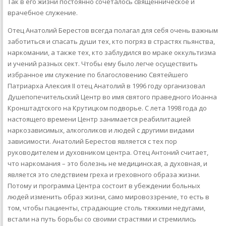
Так в его жизни постоянно сочеталось священническое и
врачебное служение.
Отец Анатолий Берестов всегда полагал для себя очень важным
заботиться и спасать души тех, кто погряз в страстях пьянства,
наркомании, а также тех, кто заблудился во мраке оккультизма
и учений разных сект. Чтобы ему было легче осуществить
избранное им служение по благословению Святейшего
Патриарха Алексия II отец Анатолий в 1996 году организовал
Душепопечительский Центр во имя святого праведного Иоанна
Кронштадтского на Крутицком подворье. С лета 1998 года до
настоящего времени Центр занимается реабилитацией
наркозависимых, алкоголиков и людей с другими видами
зависимости. Анатолий Берестов является с тех пор
руководителем и духовником центра. Отец Антоний считает,
что наркомания – это болезнь не медицинская, а духовная, и
является это следствием греха и греховного образа жизни.
Потому и программа Центра состоит в убеждении больных
людей изменить образ жизни, само мировоззрение, то есть в
том, чтобы пациенты, страдающие столь тяжкими недугами,
встали на путь борьбы со своими страстями и стремились