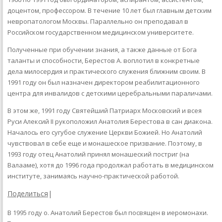
доцентом, профессором. В течение 10 лет был главным детским
невропатологом Москвы. Параллельно он преподавал в
Российском государственном медицинском университете.
Полученные при обучении знания, а также данные от Бога
таланты и способности, Берестов А. воплотил в конкретные
дела милосердия и практического служения ближним своим. В
1991 году он был назначен директором реабилитационного
центра для инвалидов с детскими церебральными параличами.
В этом же, 1991 году Святейший Патриарх Московский и всея
Руси Алексий II рукоположил Анатолия Берестова в сан диакона.
Началось его сугубое служение Церкви Божией. Но Анатолий
чувствовал в себе еще и монашеское призвание. Поэтому, в
1993 году отец Анатолий принял монашеский постриг (на
Валааме), хотя до 1996 года продолжал работать в медицинском
институте, занимаясь научно-практической работой.
Поделиться
|
В 1995 году о. Анатолий Берестов был посвящен в иеромонахи.