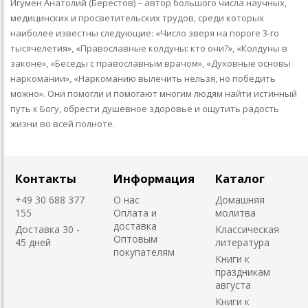
Игумен Анатолий (Берестов) – автор большого числа научных,
медицинских и просветительских трудов, среди которых
наиболее известны следующие: «Число зверя на пороге 3-го
тысячелетия», «Православные колдуны: кто они?», «Колдуны в
законе», «Беседы с православным врачом», «Духовные основы
наркомании», «Наркоманию вылечить нельзя, но победить
можно». Они помогли и помогают многим людям найти истинный
путь к Богу, обрести душевное здоровье и ощутить радость
жизни во всей полноте.
Контакты
Информация
Каталог
+49 30 688 377
О нас
Домашняя
155
Оплата и
молитва
доставка
Доставка 30 -
Классическая
Оптовым
45 дней
литература
покупателям
Книги к
праздникам
августа
Книги к