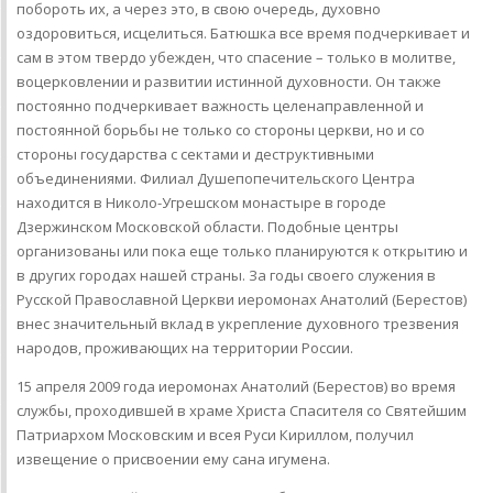
побороть их, а через это, в свою очередь, духовно
оздоровиться, исцелиться. Батюшка все время подчеркивает и
сам в этом твердо убежден, что спасение – только в молитве,
воцерковлении и развитии истинной духовности. Он также
постоянно подчеркивает важность целенаправленной и
постоянной борьбы не только со стороны церкви, но и со
стороны государства с сектами и деструктивными
объединениями. Филиал Душепопечительского Центра
находится в Николо-Угрешском монастыре в городе
Дзержинском Московской области. Подобные центры
организованы или пока еще только планируются к открытию и
в других городах нашей страны. За годы своего служения в
Русской Православной Церкви иеромонах Анатолий (Берестов)
внес значительный вклад в укрепление духовного трезвения
народов, проживающих на территории России.
15 апреля 2009 года иеромонах Анатолий (Берестов) во время
службы, проходившей в храме Христа Спасителя со Святейшим
Патриархом Московским и всея Руси Кириллом, получил
извещение о присвоении ему сана игумена.