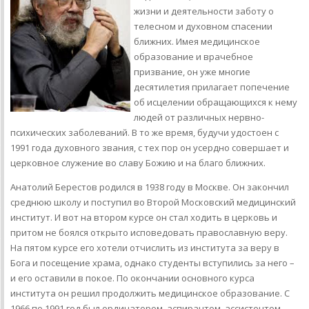
жизни и деятельности заботу о
телесном и духовном спасении
ближних. Имея медицинское
образование и врачебное
призвание, он уже многие
десятилетия прилагает попечение
об исцелении обращающихся к нему
людей от различных нервно-
психических заболеваний. В то же время, будучи удостоен с
1991 года духовного звания, с тех пор он усердно совершает и
церковное служение во славу Божию и на благо ближних.
Анатолий Берестов родился в 1938 году в Москве. Он закончил
среднюю школу и поступил во Второй Московский медицинский
институт. И вот на втором курсе он стал ходить в церковь и
притом не боялся открыто исповедовать православную веру.
На пятом курсе его хотели отчислить из института за веру в
Бога и посещение храма, однако студенты вступились за него –
и его оставили в покое. По окончании основного курса
института он решил продолжить медицинское образование. С
1966 по 1991 год был ординатором, аспирантом, ассистентом,