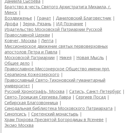
Даниила Сысоева
|
Братство в честь Святого Архистратига Михаила, г.
Минск
|
Воздвиженье
|
Гранат
|
Даниловский Благовестник
|
Дрофа
|
Зерна, Рязань
|
ИД Познание
|
Издательство Московской Патриархии Русской
Православной Церкви
|
Ковчег, Москва
|
Лепта
|
Миссионерское движение святых первоверховных
апостолов Петра и Павла
|
Московской Патриархии
|
Никея
|
Новая Мысль
|
Общее дело
|
Православное Миссонерское Общество имени прп.
Серапиона Кожеозерского
|
Православный Свято-Тихоновский гуманитарный
университет
|
Русский Хронографъ, Москва
|
Сатисъ, Санкт-Петербург
|
Свято-Троицкая Сергиева Лавра
|
Сергиев Посад
|
Сибирская Благозвонница
|
Синодальная библиотека Московского Патриархата
|
Синопсисъ
|
Сретенский монастырь
|
Храм Покрова Пресвятой Богородицы в Ясеневе
|
Эксмо Москва