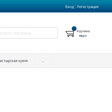
Вход
Регистрация
Корзина
евро
астырская кухня
...