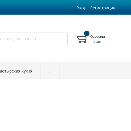
Вход
Регистрация
Корзина
евро
астырская кухня
...