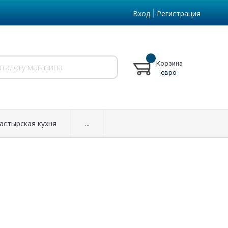
Вход
Регистрация
Корзина
евро
астырская кухня
...