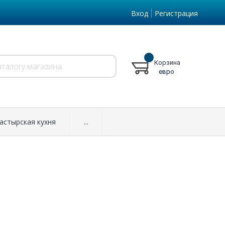
Вход
Регистрация
Корзина
евро
астырская кухня
...