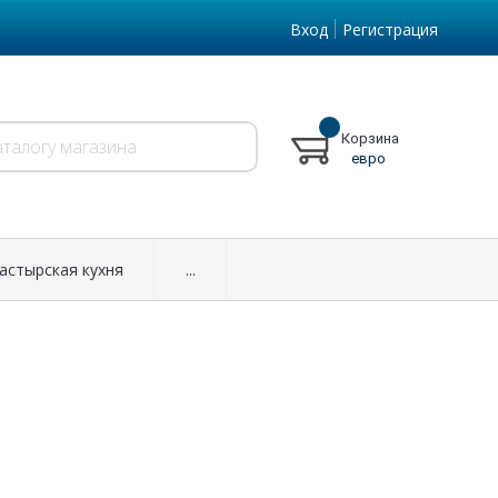
Вход
Регистрация
Корзина
евро
астырская кухня
...