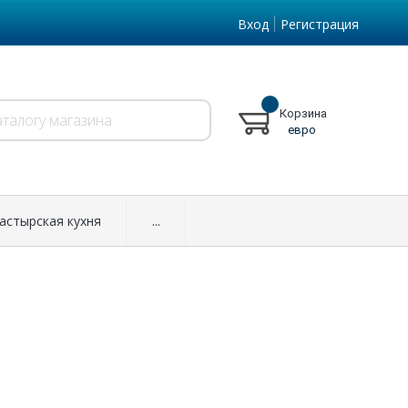
Вход
Регистрация
Корзина
евро
астырская кухня
...