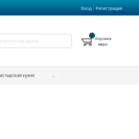
Вход
Регистрация
Корзина
евро
астырская кухня
...