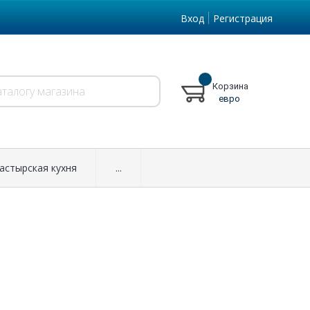
Вход
Регистрация
Корзина
евро
астырская кухня
...