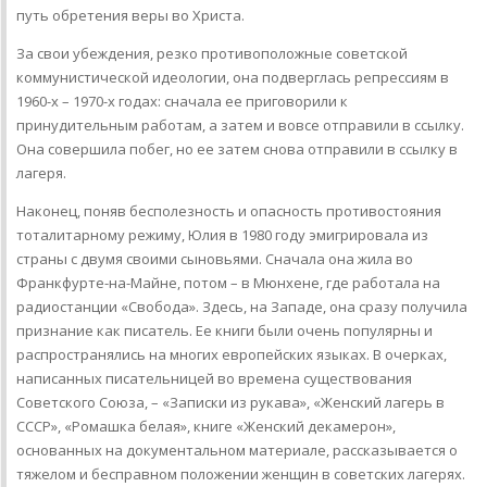
путь обретения веры во Христа.
За свои убеждения, резко противоположные советской
коммунистической идеологии, она подверглась репрессиям в
1960-х – 1970-х годах: сначала ее приговорили к
принудительным работам, а затем и вовсе отправили в ссылку.
Она совершила побег, но ее затем снова отправили в ссылку в
лагеря.
Наконец, поняв бесполезность и опасность противостояния
тоталитарному режиму, Юлия в 1980 году эмигрировала из
страны с двумя своими сыновьями. Сначала она жила во
Франкфурте-на-Майне, потом – в Мюнхене, где работала на
радиостанции «Свобода». Здесь, на Западе, она сразу получила
признание как писатель. Ее книги были очень популярны и
распространялись на многих европейских языках. В очерках,
написанных писательницей во времена существования
Советского Союза, – «Записки из рукава», «Женский лагерь в
СССР», «Ромашка белая», книге «Женский декамерон»,
основанных на документальном материале, рассказывается о
тяжелом и бесправном положении женщин в советских лагерях.