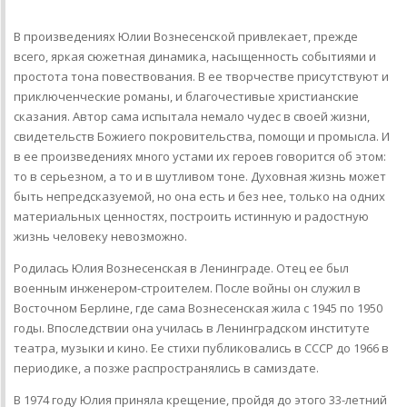
В произведениях Юлии Вознесенской привлекает, прежде
всего, яркая сюжетная динамика, насыщенность событиями и
простота тона повествования. В ее творчестве присутствуют и
приключенческие романы, и благочестивые христианские
сказания. Автор сама испытала немало чудес в своей жизни,
свидетельств Божиего покровительства, помощи и промысла. И
в ее произведениях много устами их героев говорится об этом:
то в серьезном, а то и в шутливом тоне. Духовная жизнь может
быть непредсказуемой, но она есть и без нее, только на одних
материальных ценностях, построить истинную и радостную
жизнь человеку невозможно.
Родилась Юлия Вознесенская в Ленинграде. Отец ее был
военным инженером-строителем. После войны он служил в
Восточном Берлине, где сама Вознесенская жила с 1945 по 1950
годы. Впоследствии она училась в Ленинградском институте
театра, музыки и кино. Ее стихи публиковались в СССР до 1966 в
периодике, а позже распространялись в самиздате.
В 1974 году Юлия приняла крещение, пройдя до этого 33-летний