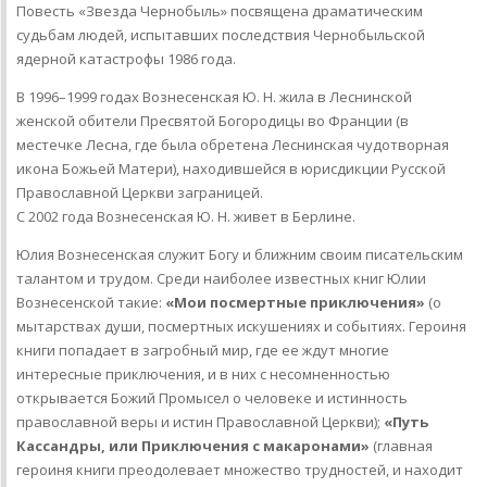
Повесть «Звезда Чернобыль» посвящена драматическим
судьбам людей, испытавших последствия Чернобыльской
ядерной катастрофы 1986 года.
В 1996–1999 годах Вознесенская Ю. Н. жила в Леснинской
женской обители Пресвятой Богородицы во Франции (в
местечке Лесна, где была обретена Леснинская чудотворная
икона Божьей Матери), находившейся в юрисдикции Русской
Православной Церкви заграницей.
С 2002 года Вознесенская Ю. Н. живет в Берлине.
Юлия Вознесенская служит Богу и ближним своим писательским
талантом и трудом. Среди наиболее известных книг Юлии
Вознесенской такие:
«Мои посмертные приключения»
(о
мытарствах души, посмертных искушениях и событиях. Героиня
книги попадает в загробный мир, где ее ждут многие
интересные приключения, и в них с несомненностью
открывается Божий Промысел о человеке и истинность
православной веры и истин Православной Церкви);
«Путь
Кассандры, или Приключения с макаронами»
(главная
героиня книги преодолевает множество трудностей, и находит