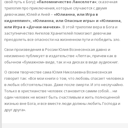
свой путь к Богу);
«Паломничество Ланселота»
; cказочная
трилогия про приключения, которые случаются с двумя
девочками, Юлей и Аней –
«Юлианна, или Игра в
киднеппинг», «Юлианна, или Опасные игры» и «Юлианна,
или Игра в «Дочки-мачехи».
В этой трилогии вера в Бога и
заступничество Ангелов Хранителей помогают девочкам
преодолеть все опасности на жизненном пути и победить зло.
Свои произведения в России Юлия Вознесенская давно и
неизменно публикует в издательстве «Лепта», причем как в
обычном «бумажном» виде, так и на дисках в виде аудиокниг.
О своем творчестве сама Юлия Николаевна Вознесенская
говорит так: «Все мои книги о том, что любовь спасает человека
в любых обстоятельствах. Даже после смерти. И это неслучайно.
Только в христианстве человек становится самим собой… ни
один человек не может быть счастливым и жить полноценной
жизнью вне Бога, и все вместе люди должны любить Господа и
друг друга».