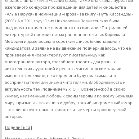
«Православная книга России» (2003); также она стала лауреатом
ежегодного конкурса произведений для детей и юношества
«Алые Паруса» в номинации «Проза» за книгу «Путь Кассандры»
(2003). А в 2011 году Юлия Николаевна Вознесенская была
выдвинута в качестве номинанта на соискание Патриаршей
литературной премии святых равноапостольных Кирилла и
Мефодия и даже вошла в короткий список (включавший 7
кандидатов). В заявке на выдвижение подчеркивалось, что ее
произведения «характеризуют писательницу как
многогранного автора, способного творить для разных
читательских аудиторий и решать миссионерские задачи
именно в том ключе, в котором они будут максимально
восприняты теми или иными читателями. Злободневность и
актуальность тем, поднимаемых Ю.Н. Вознесенской в своих
книгах, неизменные любовь к своим героям и ко всему Божьему
миру, призывы к покаянию и добру, тонкий, искрометный юмор
– вот лишь некоторые отличительные черты произведений
автора».
Поделиться
|
Издательства:
Вече, Москва
|
Лепта