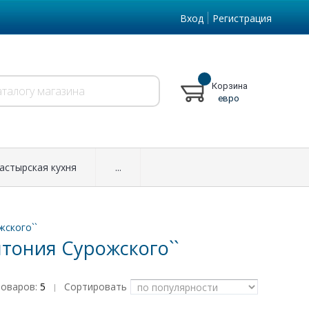
Вход
Регистрация
Корзина
евро
астырская кухня
...
жского``
тония Сурожского``
товаров:
5
Сортировать
|