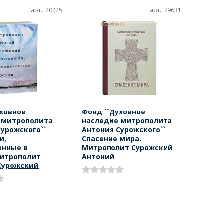
арт.: 20425
арт.: 29631
уховное
Фонд ``Духовное
 митрополита
наследие митрополита
урожского``
Антония Сурожского``
и,
Спасение мира.
енные в
Митрополит Сурожский
Митрополит
Антоний
Сурожский