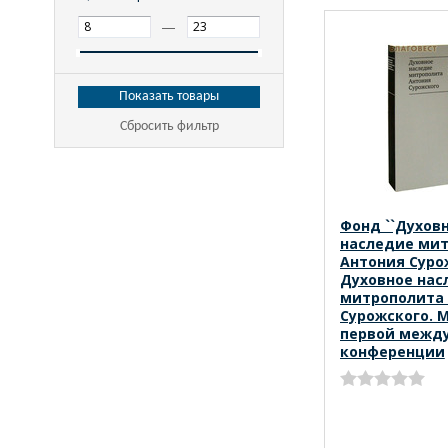
—
Сбросить фильтр
Фонд ``Духов
наследие ми
Антония Суро
Духовное нас
митрополита
Сурожского. 
первой межд
конференции