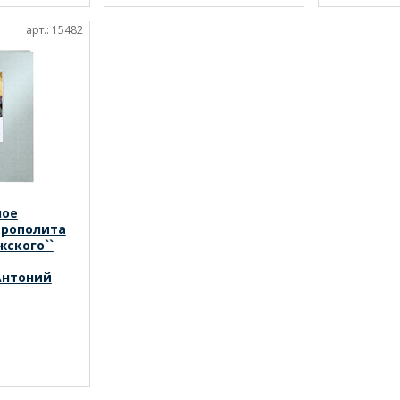
арт.: 15482
ное
трополита
жского``
Антоний