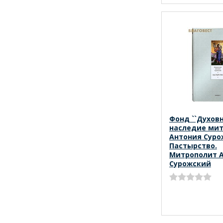
Фонд ``Духов
наследие ми
Антония Суро
Пастырство.
Митрополит 
Сурожский