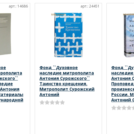
арт.: 14686
арт.: 24451
ное
Фонд ``Духовное
Фонд ``Д
трополита
наследие митрополита
наследие
жского``
Антония Сурожского``
Антония С
ледие
Таинство крещения.
Проповед
 Антония
Митрополит Сурожский
произнес
Материалы
Антоний
России. 
ународной
Антоний 