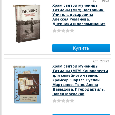
арт.: 19863
Храм святой мученицы
Татианы (МГУ) Наставник.
Учитель цесаревича
Алексея Романова.
Дневники и воспоминания
арт.: 22422
Храм святой мученицы
Татианы (МГУ) Киноповести
для семейного чтения.
Крейсер "Варяг". Руслан
Мартынов. Тоня. Алена
Давыдова. Птеродактиль.
Павел Маслаков