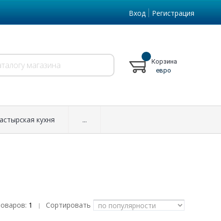
Вход
Регистрация
Корзина
евро
астырская кухня
...
товаров:
1
Сортировать
|