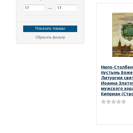
—
Сбросить фильтр
Нило-Столбен
пустынь Боже
Литургия свя
Иоанна Злато
мужского хор
Киприан (Стр