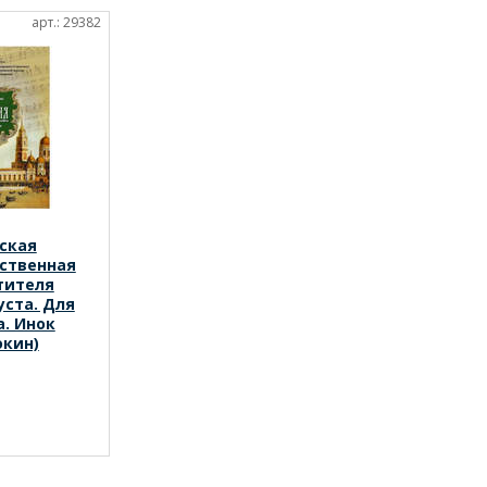
арт.: 29382
ская
ственная
тителя
уста. Для
а. Инок
окин)