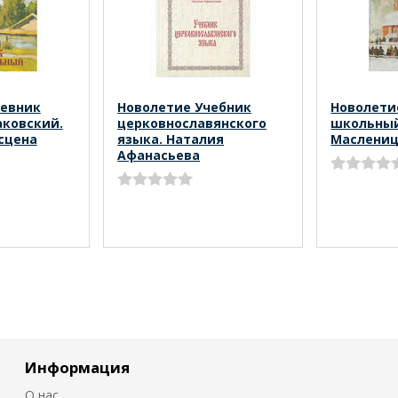
невник
Новолетие Учебник
Новолети
ковский.
церковнославянского
школьный
сцена
языка. Наталия
Маслени
Афанасьева
Информация
О нас