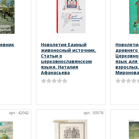
невник
Новолетие Единый
Новолети
живоносный источник.
древнего
Статьи о
Церковно
церковнославянском
язык для
языке. Наталия
взрослых
Афанасьева
Миронов
арт.: 42042
арт.: 30578