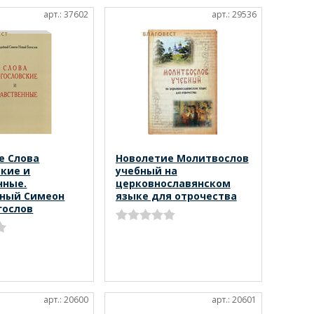
арт.: 37602
арт.: 29536
е Слова
Новолетие Молитвослов
ские и
учебный на
нные.
церковнославянском
ный Симеон
языке для отрочества
гослов
арт.: 20600
арт.: 20601