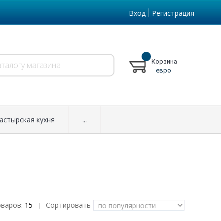
Вход
Регистрация
Корзина
евро
астырская кухня
...
оваров:
15
Сортировать
|