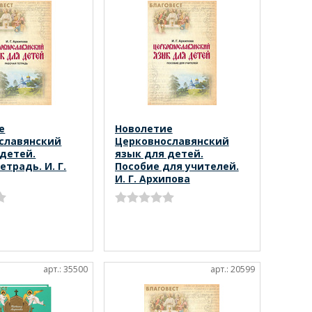
е
Новолетие
славянский
Церковнославянский
 детей.
язык для детей.
етрадь. И. Г.
Пособие для учителей.
И. Г. Архипова
арт.: 35500
арт.: 20599