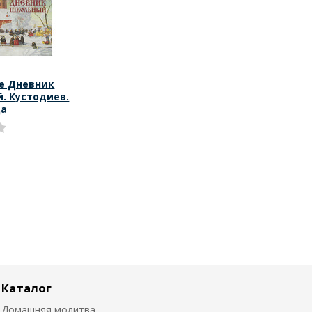
е Дневник
. Кустодиев.
ца
Каталог
Домашняя молитва