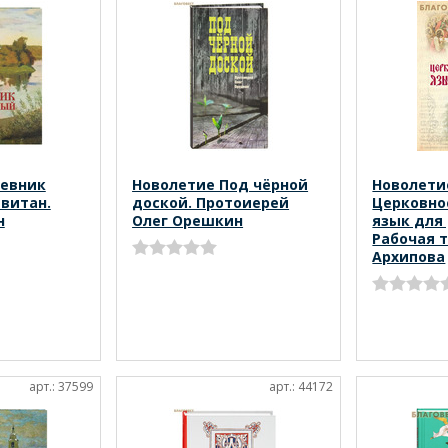
невник
Новолетие Под чёрной
Новолети
витан.
доской. Протоиерей
Церковно
н
Олег Орешкин
язык для
Рабочая т
Архипова
арт.: 37599
арт.: 44172