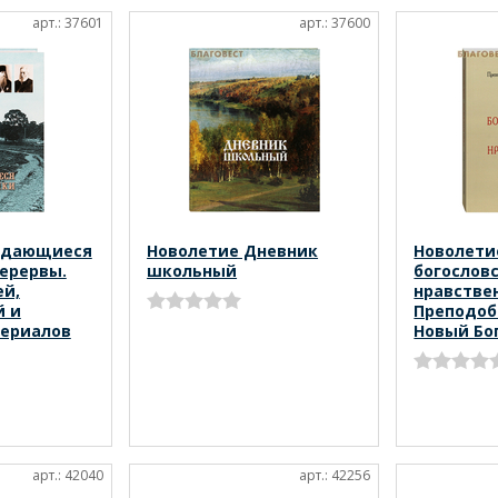
арт.: 37601
арт.: 37600
ыдающиеся
Новолетие Дневник
Новолети
ерервы.
школьный
богослов
ей,
нравстве
й и
Преподоб
териалов
Новый Бо
арт.: 42040
арт.: 42256