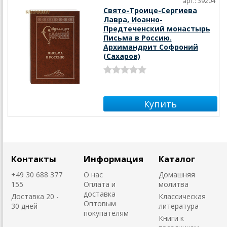
арт.: 39204
Свято-Троице-Сергиева
Лавра, Иоанно-
Предтеченский монастырь
Письма в Россию.
Архимандрит Софроний
(Сахаров)
Контакты
Информация
Каталог
+49 30 688 377
О нас
Домашняя
155
Оплата и
молитва
доставка
Доставка 20 -
Классическая
Оптовым
30 дней
литература
покупателям
Книги к